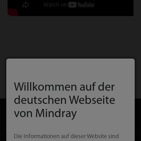
Willkommen auf der
Startseite
Kontakt
Download
deutschen Webseite
von Mindray
Produkte
Die Informationen auf dieser Website sind