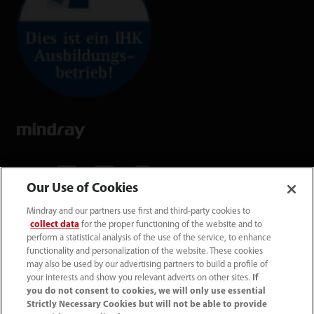
Our Use of Cookies
Mindray and our partners use first and third-party cookies to
Mindray Medical Germany GmbH
collect data
for the proper functioning of the website and to
Goebel­straße 21 64293 Darmstadt
perform a statistical analysis of the use of the service, to enhance
functionality and personalization of the website. These cookies
may also be used by our advertising partners to build a profile of
06151 3910 - 0
your interests and show you relevant adverts on other sites.
If
you do not consent to cookies, we will only use essential
Strictly Necessary Cookies but will not be able to provide
info@mindray.de