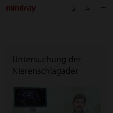
mindray
search
login
Menu
Untersuchung der
Nierenschlagader