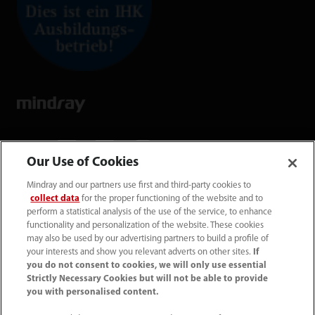
Our Use of Cookies
Mindray and our partners use first and third-party cookies to
Mindray Medical Germany GmbH
collect data
for the proper functioning of the website and to
Goebel­straße 21 64293 Darmstadt
perform a statistical analysis of the use of the service, to enhance
functionality and personalization of the website. These cookies
may also be used by our advertising partners to build a profile of
06151 3910 - 0
your interests and show you relevant adverts on other sites.
If
you do not consent to cookies, we will only use essential
Strictly Necessary Cookies but will not be able to provide
info@mindray.de
you with personalised content.