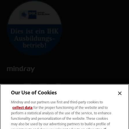
Our Use of Cookies
Mindray and our partners use first and third-party cookies to
Mindray Medical Germany GmbH
collect data
for the proper functioning of the website and to
Goebel­straße 21 64293 Darmstadt
perform a statistical analysis of the use of the service, to enhance
functionality and personalization of the website. These cookies
may also be used by our advertising partners to build a profile of
06151 3910 - 0