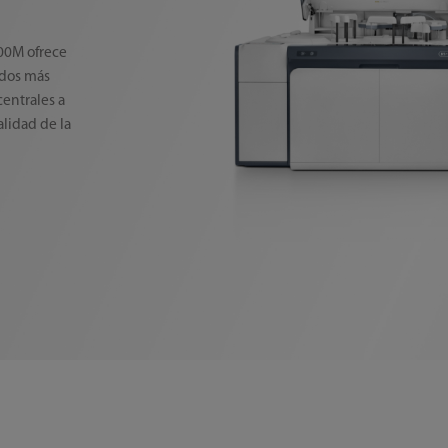
800M ofrece
ados más
centrales a
alidad de la