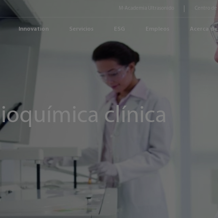
M-Academia Ultrasonido
Centro de
Innovation
Servicios
ESG
Empleos
Acerca de
ioquímica clínica