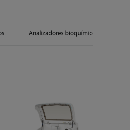
os
Analizadores bioquímicos escalables