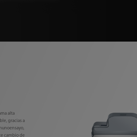
ama alta
le, gracias a
nmunoensayo,
te cambio de