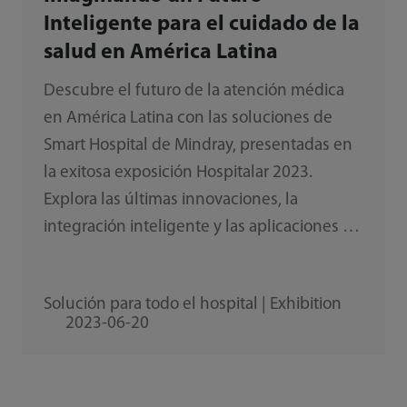
Inteligente para el cuidado de la
salud en América Latina
Descubre el futuro de la atención médica
en América Latina con las soluciones de
Smart Hospital de Mindray, presentadas en
la exitosa exposición Hospitalar 2023.
Explora las últimas innovaciones, la
integración inteligente y las aplicaciones de
diagnóstico avanzadas que transforman el
panorama sanitario. Aprovecha el poder de
Solución para todo el hospital | Exhibition
la tecnología y la innovación para mejorar la
2023-06-20
atención y los resultados de los pacientes.