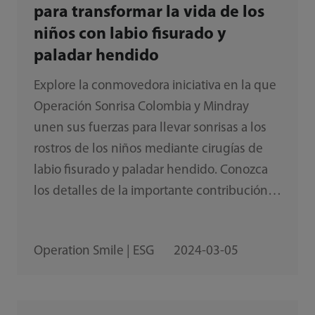
para transformar la vida de los
niños con labio fisurado y
paladar hendido
Explore la conmovedora iniciativa en la que
Operación Sonrisa Colombia y Mindray
unen sus fuerzas para llevar sonrisas a los
rostros de los niños mediante cirugías de
labio fisurado y paladar hendido. Conozca
los detalles de la importante contribución
de Mindray y su impacto a largo plazo para
proporcionar un mejor acceso sanitario a
Operation Smile | ESG
2024-03-05
miles de niños en Colombia.