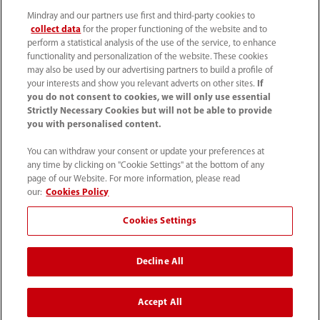
Mindray and our partners use first and third-party cookies to
collect data
for the proper functioning of the website and to
perform a statistical analysis of the use of the service, to enhance
functionality and personalization of the website. These cookies
may also be used by our advertising partners to build a profile of
your interests and show you relevant adverts on other sites.
If
you do not consent to cookies, we will only use essential
Strictly Necessary Cookies but will not be able to provide
you with personalised content.
You can withdraw your consent or update your preferences at
any time by clicking on "Cookie Settings" at the bottom of any
page of our Website. For more information, please read
52 55 5661 9450
our:
Cookies Policy
intl-market@mindray.com
Cookies Settings
Condiciones de uso
｜
Mapa del sitio
｜
Aviso cookies
｜
Decline All
Aviso de privacidad
｜
Línea de atención telefónica
｜
Contáctenos
Accept All