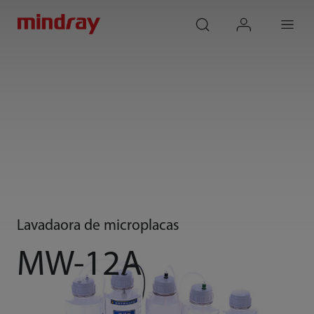
mindray
search
login
Menu
Lavadaora de microplacas
MW-12A