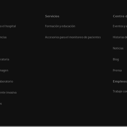
Servicios
Centro 
o el hospital
Formación y educación
Eventos y 
ncias
Accesorios para el monitoreo de pacientes
Historias d
Noticias
ratoria
Blog
imagen
Prensa
Empleos
aboratorio
Trabaje co
nte invasiva
os