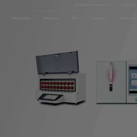
M-Academia Ultrasonido
Centro de
Innovation
Servicios
ESG
Empleos
Acerca de