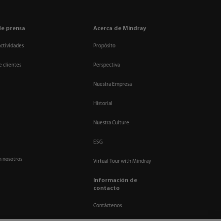
de prensa
Acerca de Mindray
actividades
Propósito
e clientes
Perspectiva
Nuestra Empresa
Historial
Nuestra Culture
ESG
n nosotros
Virtual Tour with Mindray
Información de
contacto
Contáctenos