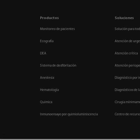
Productos
Soluciones
Monitoreo de pacientes
Solución para tod
Ecografía
Atención de urge
DEA
Atención crítica
Sistema de desfibrilación
Atención periope
Anestesia
Diagnóstico por 
Hematología
Diagnósticos de l
Química
Cirugía mínimame
Inmunoensayo por quimioluminiscencia
Centro de recurs