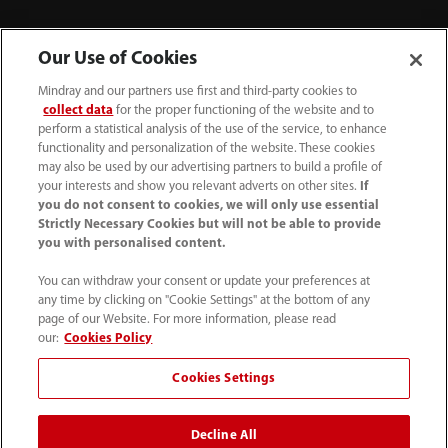
Our Use of Cookies
Mindray and our partners use first and third-party cookies to
collect data
for the proper functioning of the website and to
perform a statistical analysis of the use of the service, to enhance
functionality and personalization of the website. These cookies
may also be used by our advertising partners to build a profile of
your interests and show you relevant adverts on other sites.
If
you do not consent to cookies, we will only use essential
52 55 5661 9450
Strictly Necessary Cookies but will not be able to provide
you with personalised content.
intl-market@mindray.com
You can withdraw your consent or update your preferences at
any time by clicking on "Cookie Settings" at the bottom of any
Condiciones de uso
｜
Mapa del sitio
｜
Aviso cookies
｜
page of our Website. For more information, please read
Aviso de privacidad
｜
Línea de atención telefónica
｜
our:
Cookies Policy
Contáctenos
Cookies Settings
Mindray Headquarters, Mindray Building, Keji 12th Road
Decline All
South, High-tech Industrial Park, Nanshan, Shenzhen