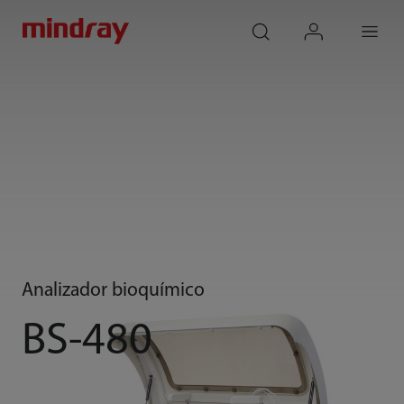
mindray
search
login
Menu
Analizador bioquímico
BS-480