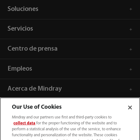
Soluciones
Servicios
Centro de prensa
Empleos
Acerca de Mindray
Our Use of Cookies
Información de contacto
Mindray and our partners use first and third-party cookies to
collect data
for the proper functioning of the website and to
perform a statistical analysis of the use of the service, to enhance
functionality and personalization of the website. These cookies