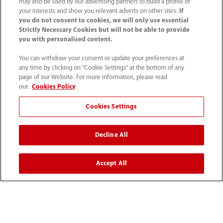
may also be used by our advertising partners to build a profile of
your interests and show you relevant adverts on other sites.
If
you do not consent to cookies, we will only use essential
Strictly Necessary Cookies but will not be able to provide
you with personalised content.
You can withdraw your consent or update your preferences at
any time by clicking on "Cookie Settings" at the bottom of any
page of our Website. For more information, please read
52 55 5661 9450
our:
Cookies Policy
intl-market@mindray.com
Cookies Settings
Condiciones de uso
｜
Mapa del sitio
｜
Aviso cookies
｜
Decline All
Aviso de privacidad
｜
Línea de atención telefónica
｜
Contáctenos
Accept All
Mindray Headquarters, Mindray Building, Keji 12th Road
South, High-tech Industrial Park, Nanshan, Shenzhen
518057, P. R. China.