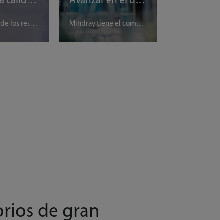
Mejorar la calidad de la atención médica con resultados de pruebas confiables
Avanzar en el desarrollo de la industria con recursos accesibles.
La precisión de los resultados de las pruebas es crucial para la calidad de la atención al paciente. Los laboratorios desempeñan un papel fundamental en garantizar una atención clínica con rentabilidad y de alta calidad al proporcionar a los responsables de la toma de decisiones clínicas datos científicos objetivos e interpretaciones precisas de los resultados. En Mindray, ayudamos a los laboratorios a brindar resultados de diagnóstico confiables con nuestros instrumentos inteligentes, algoritmos optimizados y tecnologías avanzadas, como el sistema cerrado de bioquímica y la tecnología de análisis celular SF Cube.
Mindray tiene el compromiso de hacer que la atención médica sea más accesible y, en este sentido, innova constantemente para brindar soluciones confiables y tecnologías de diagnóstico avanzadas para ayudar a los laboratorios en sus investigaciones académicas y estudios clínicos. Además, Mindray ayuda a mejorar las habilidades y capacidades de los profesionales de laboratorio al brindar programas de capacitación y recursos educativos accesibles, además de facilitar los intercambios académicos a través de nuestras plataformas globales, como HemaTalk, ChemTalk, LabTalk y ExpertTalk, entre otras.
rios de gran