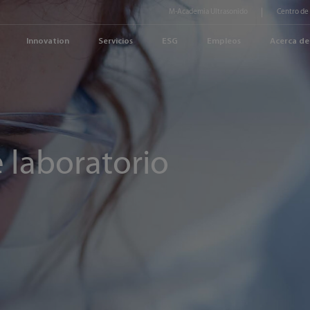
M-Academia Ultrasonido
Centro de
Innovation
Servicios
ESG
Empleos
Acerca de
 laboratorio