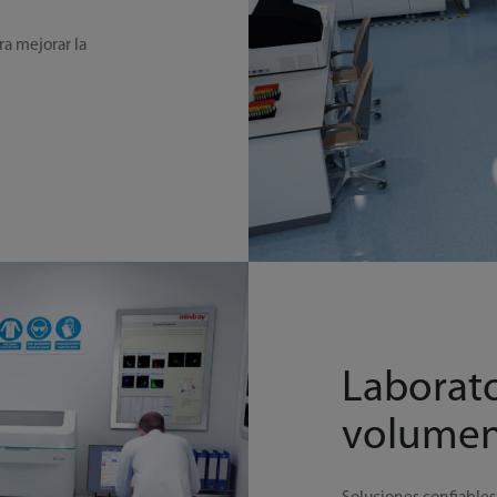
a mejorar la
Laborat
volume