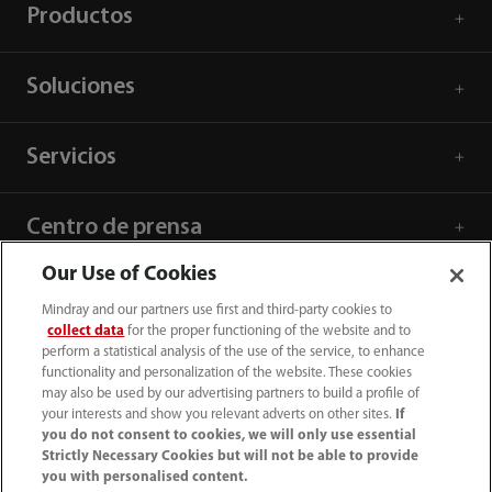
Productos
Soluciones
Servicios
Centro de prensa
Our Use of Cookies
Empleos
Mindray and our partners use first and third-party cookies to
collect data
for the proper functioning of the website and to
perform a statistical analysis of the use of the service, to enhance
Acerca de Mindray
functionality and personalization of the website. These cookies
may also be used by our advertising partners to build a profile of
your interests and show you relevant adverts on other sites.
If
Información de contacto
you do not consent to cookies, we will only use essential
Strictly Necessary Cookies but will not be able to provide
you with personalised content.