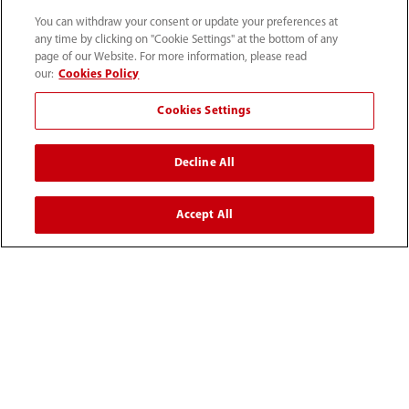
You can withdraw your consent or update your preferences at
any time by clicking on "Cookie Settings" at the bottom of any
page of our Website. For more information, please read
our:
Cookies Policy
Cookies Settings
Decline All
52 55 5661 9450
Accept All
intl-market@mindray.com
Condiciones de uso
｜
Mapa del sitio
｜
Aviso cookies
｜
Aviso de privacidad
｜
Línea de atención telefónica
｜
Contáctenos
Mindray Headquarters, Mindray Building, Keji 12th Road
South, High-tech Industrial Park, Nanshan, Shenzhen