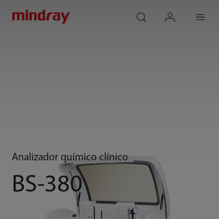
mindray
search
login
Menu
Analizador químico clínico
BS-380