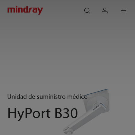
mindray
search
login
Menu
Unidad de suministro médico
HyPort B30