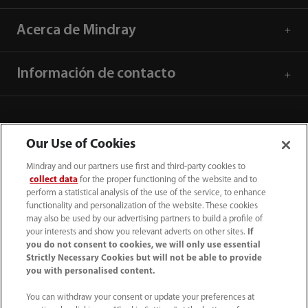
Acerca de Mindray
Información de contacto
Our Use of Cookies
Mindray and our partners use first and third-party cookies to
collect data
for the proper functioning of the website and to
perform a statistical analysis of the use of the service, to enhance
functionality and personalization of the website. These cookies
may also be used by our advertising partners to build a profile of
your interests and show you relevant adverts on other sites.
If
you do not consent to cookies, we will only use essential
52 55 5661 9450
Strictly Necessary Cookies but will not be able to provide
you with personalised content.
intl-market@mindray.com
You can withdraw your consent or update your preferences at