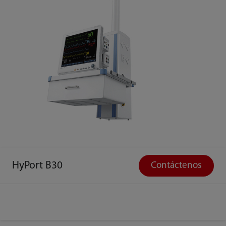
HyPort B30
Contáctenos