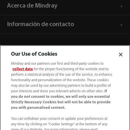
Acerca de Mindray
Información de contacto
Our Use of Cookies
Mindray and our partners use first and third-party cookies to
collect data
for the proper functioning of the website and to
perform a statistical analysis of the use of the service, to enhance
functionality and personalization of the website. These cookies
may also be used by our advertising partners to build a profile of
your interests and show you relevant adverts on other sites.
If
you do not consent to cookies, we will only use essential
52 55 5661 9450
Strictly Necessary Cookies but will not be able to provide
you with personalised content.
intl-market@mindray.com
You can withdraw your consent or update your preferences at
any time by clicking on "Cookie Settings" at the bottom of any
Condiciones de uso
｜
Mapa del sitio
｜
Aviso cookies
｜
page of our Website. For more information, please read