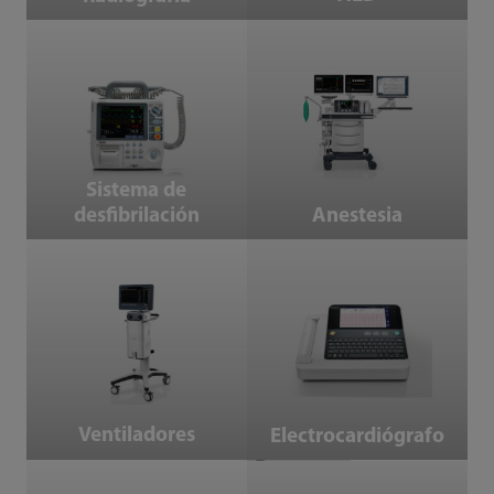
Sistema de desfibrilación
Anestesia
Sistema de
desfibrilación
Anestesia
Ventiladores
Electrocardiógrafo
Ventiladores
Electrocardiógrafo