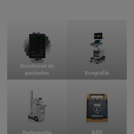
Monitoreo de pacientes
Ecografía
Monitoreo de
pacientes
Ecografía
Radiografía
AED
AED
Radiografía