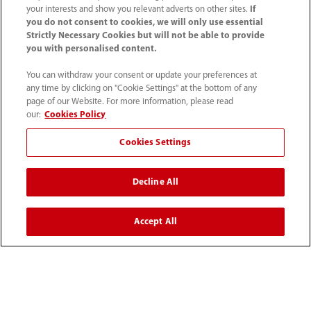
your interests and show you relevant adverts on other sites.
If
you do not consent to cookies, we will only use essential
Strictly Necessary Cookies but will not be able to provide
you with personalised content.
You can withdraw your consent or update your preferences at
any time by clicking on "Cookie Settings" at the bottom of any
page of our Website. For more information, please read
our:
Cookies Policy
52 55 5661 9450
Cookies Settings
intl-market@mindray.com
Decline All
Condiciones de uso
｜
Mapa del sitio
｜
Aviso cookies
｜
Aviso de privacidad
｜
Línea de atención telefónica
｜
Accept All
Contáctenos
Mindray Headquarters, Mindray Building, Keji 12th Road
South, High-tech Industrial Park, Nanshan, Shenzhen
518057, P. R. China.