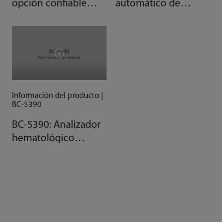
opción confiable
automático de
para su laboratorio
hematología
emergente...
Mindray BC-6800 SF-
Cube
Información del producto |
BC-5390
BC-5390: Analizador
hematológico
automático