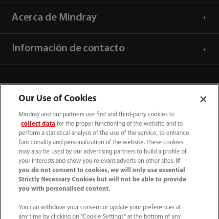
Acerca de Mindray
Información de contacto
Our Use of Cookies
Mindray and our partners use first and third-party cookies to
collect data
for the proper functioning of the website and to
perform a statistical analysis of the use of the service, to enhance
functionality and personalization of the website. These cookies
may also be used by our advertising partners to build a profile of
your interests and show you relevant adverts on other sites.
If
you do not consent to cookies, we will only use essential
52 55 5661 9450
Strictly Necessary Cookies but will not be able to provide
you with personalised content.
intl-market@mindray.com
You can withdraw your consent or update your preferences at
any time by clicking on "Cookie Settings" at the bottom of any