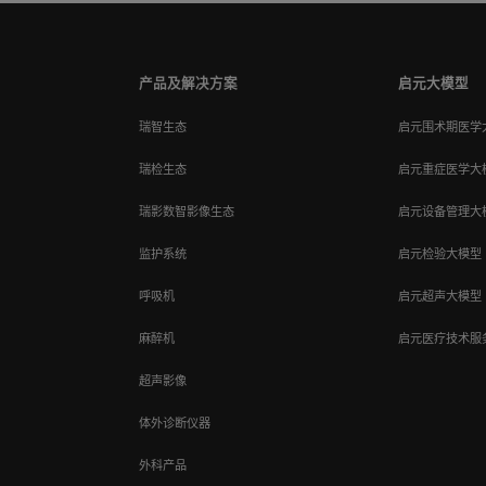
产品及解决方案
启元大模型
瑞智生态
启元围术期医学
瑞检生态
启元重症医学大
瑞影数智影像生态
启元设备管理大
监护系统
启元检验大模型
呼吸机
启元超声大模型
麻醉机
启元医疗技术服
超声影像
体外诊断仪器
外科产品