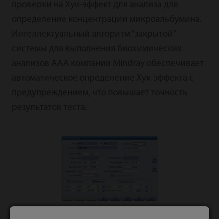
проверки на Хук-эффект для анализа для
определение концентрации микроальбумина.
Интеллектуальный алгоритм “закрытой”
системы для выполнения биохимических
анализов ААА компании Mindray обеспечивает
автоматическое определение Хук-эффекта с
предупреждением, что повышает точность
результатов теста.
Рисунок 2. Встроенный в программное обеспечение