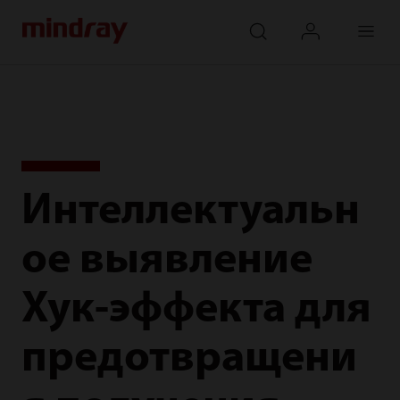
mindray
search
login
Menu
Интеллектуальн
ое выявление
Хук-эффекта для
предотвращени