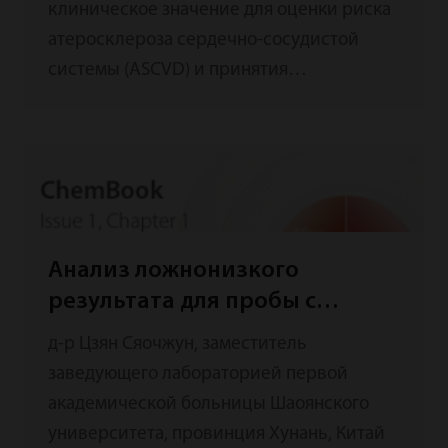
клиническое значение для оценки риска
атеросклероза сердечно-сосудистой
системы (ASCVD) и принятия
терапевтических решений. В
соответствии с Рекомендациями ЕSC/EAS
по лечению дислипидемии (2019),
следует проводить анализ липидов в
плазме (например ТГ, ОХ, ХС-ЛПВП, ХС-
ЛПНП, аполипопротеин В, липопротеин (a)
Анализ ложнонизкого
и т. д.) и надлежащее лечение для
результата для пробы с
снижения риска событий, связанных с
аномально высоким
атеросклерозом сердечно-сосудистой
д-р Цзян Сяочжун, заместитель
содержанием триглицеридов
системы.[1]
заведующего лабораторией первой
академической больницы Шаоянского
университета, провинция Хунань, Китай