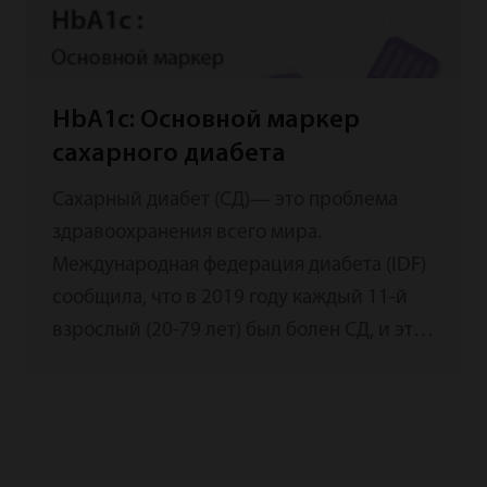
HbA1c: Основной маркер
сахарного диабета
Сахарный диабет (СД)— это проблема
здравоохранения всего мира.
Международная федерация диабета (IDF)
сообщила, что в 2019 году каждый 11-й
взрослый (20-79 лет) был болен СД, и эта
доля растет по мере изменения общества
и старения населения. [1] Осложнения СД
включают ряд проблем, таких как
нефропатия, ретинопатия и ишемическая