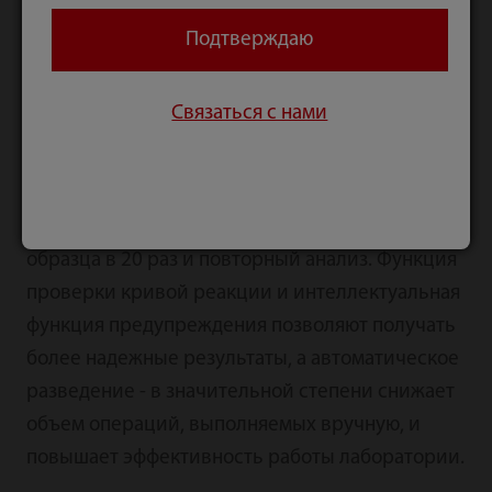
линейности, по встроенному правилу
Подтверждаю
проверки предварительной зоны программное
обеспечение проверяет, является ли результат
Связаться с нами
истиннонизким или ложнонизким. Если
программное обеспечение признает результат
ложнонизким, появляется флаг «PRO», после
чего автоматически выполняется разведение
образца в 20 раз и повторный анализ. Функция
проверки кривой реакции и интеллектуальная
функция предупреждения позволяют получать
более надежные результаты, а автоматическое
разведение - в значительной степени снижает
объем операций, выполняемых вручную, и
повышает эффективность работы лаборатории.