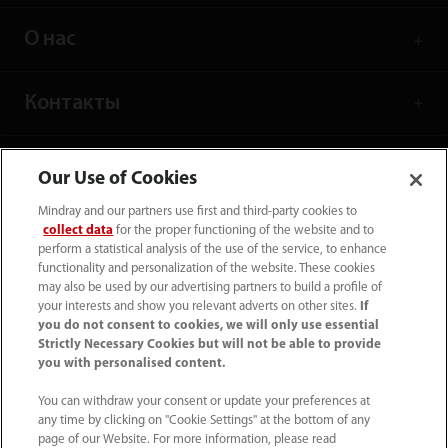
О нас
Контакты
Our Use of Cookies
Mindray and our partners use first and third-party cookies to
collect data
for the proper functioning of the website and to
perform a statistical analysis of the use of the service, to enhance
functionality and personalization of the website. These cookies
may also be used by our advertising partners to build a profile of
your interests and show you relevant adverts on other sites.
If
you do not consent to cookies, we will only use essential
Strictly Necessary Cookies but will not be able to provide
you with personalised content.
Tel: +7 (499) 553 60 36
You can withdraw your consent or update your preferences at
info.ru@mindray.com
any time by clicking on "Cookie Settings" at the bottom of any
page of our Website. For more information, please read