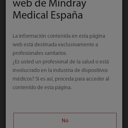
web de Mindray
de leucocitos y linfocitos era normal, lo que
sugiere que el paciente estaba en la etapa inicial
Medical España
de COVID-19 en ese momento.
La información contenida en esta página
A medida que la salud del paciente se deterioró,
web está destinada exclusivamente a
el recuento de glóbulos blancos (WBC #) y el
profesionales sanitarios.
recuento de neutrófilos (Neu #) aumentaron
¿Es usted un profesional de la salud o está
bruscamente después de una ligera disminución,
involucrado en la industria de dispositivos
mientras que el recuento de linfocitos (Lym #)
médicos? Si es así, proceda para acceder al
continuó disminuyendo. La relación de
contenido de esta página.
neutrófilos a linfocitos (NLR) aumentó
rápidamente mientras que el valor de la PCR
aumenta. En el momento más crítico (el día 13
después del inicio de los síntomas), WBC #, Neu #,
No
NLR y CRP alcanzaron sus picos respectivamente,