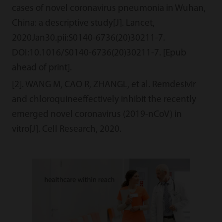
cases of novel coronavirus pneumonia in Wuhan,
China: a descriptive study[J]. Lancet,
2020Jan30.pii:S0140-6736(20)30211-7.
DOI:10.1016/S0140-6736(20)30211-7. [Epub
ahead of print].
[2]. WANG M, CAO R, ZHANGL, et al. Remdesivir
and chloroquineeffectively inhibit the recently
emerged novel coronavirus (2019-nCoV) in
vitro[J]. Cell Research, 2020.