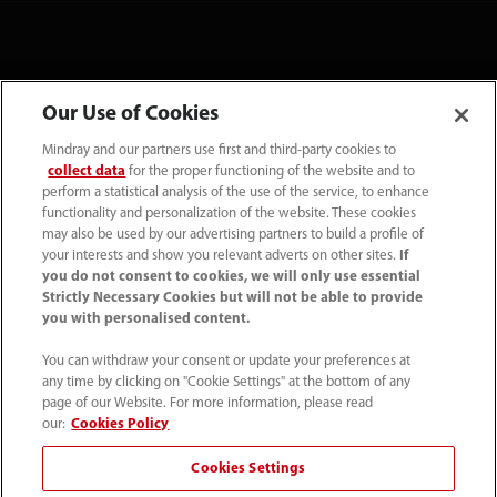
Our Use of Cookies
Mindray and our partners use first and third-party cookies to
collect data
for the proper functioning of the website and to
perform a statistical analysis of the use of the service, to enhance
functionality and personalization of the website. These cookies
may also be used by our advertising partners to build a profile of
your interests and show you relevant adverts on other sites.
If
Tel: (34-91)392 3754 Fax: (34-91)088 9180
you do not consent to cookies, we will only use essential
Strictly Necessary Cookies but will not be able to provide
info.es@mindray.com
you with personalised content.
Condiciones de uso
｜
Mapa del sitio
｜
You can withdraw your consent or update your preferences at
any time by clicking on "Cookie Settings" at the bottom of any
Aviso sobre las cookies
｜
Aviso de privacidad
｜
page of our Website. For more information, please read
Sistema Interno de Información
our:
Cookies Policy
Cookies Settings
©2026 Shenzhen Mindray Bio-Medical Electronics Co., Ltd.