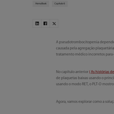
HemaBook
Capítulo 6
A pseudotrombocitopenia dependen
causada pela agregação plaquetária 
tratamento médico incorretos para 
No capítulo anterior
( As histórias 
de plaquetas baixas usando o princ
usando o modo RET, o PLT-O mostrou
Agora, vamos explorar como a soluç