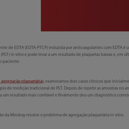
te de EDTA (EDTA-PTCP) induzida por anticoagulantes com EDTA é u
(PLT) in vitro e pode levar a um resultado de plaquetas baixas e, em úl
o paciente.
de agregação plaquetária)
, examinamos dois casos clínicos que inicialm
ípio de medição tradicional de PLT. Depois de repetir as amostras no 
 um resultado mais confiável e finalmente deu um diagnóstico corret
ão da Mindray resolve o problema de agregação plaquetária in vitro.