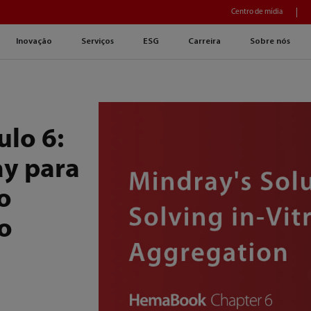
Centro de mídia
Inovação
Serviços
ESG
Carreira
Sobre nós
lo 6:
ay para
o
ro