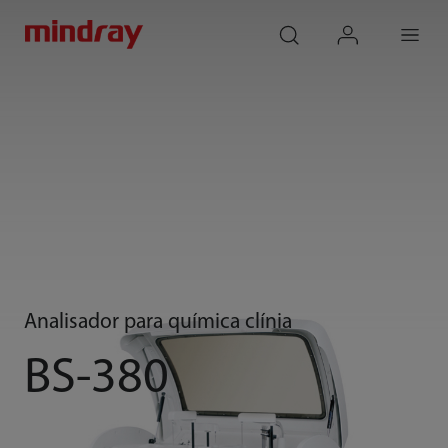
mindray
search
login
Menu
Analisador para química clínia
BS-380