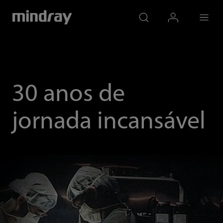
mindray
search
login
Menu
30 anos de
jornada incansável