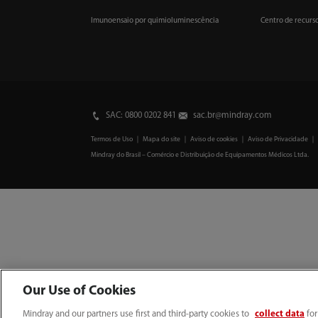
Imunoensaio por quimioluminescência
Centro de recurs
SAC: 0800 0202 841
sac.br@mindray.com
Termos de Uso
｜
Mapa do site
｜
Aviso de cookies
｜
Aviso de Privacidade
Mindray do Brasil – Comércio e Distribuição de Equipamentos Médicos Ltda.
Our Use of Cookies
Mindray and our partners use first and third-party cookies to
collect data
for