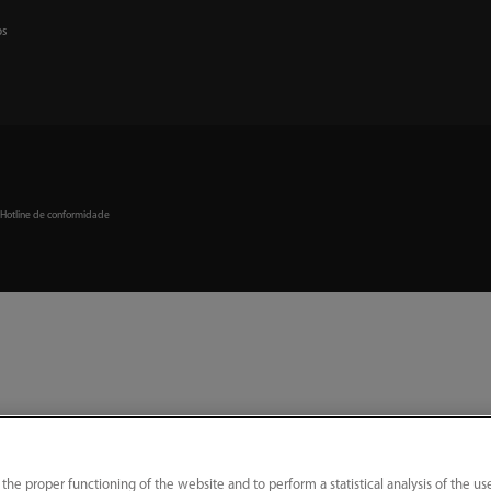
os
｜
Hotline de conformidade
 the proper functioning of the website and to perform a statistical analysis of the us