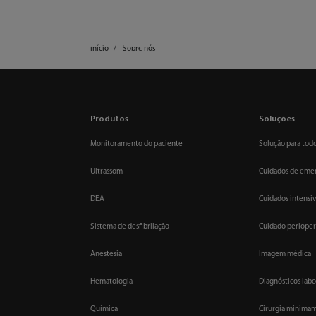
mindray
Produtos e soluções
Início
Sobre nós
Produtos
Soluções
Monitoramento do paciente
Solução para todo
Ultrassom
Cuidados de eme
DEA
Cuidados intensi
Sistema de desfibrilação
Cuidado perioper
Anestesia
Imagem médica
Hematologia
Diagnósticos labo
Química
Cirurgia minimam