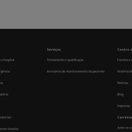
Centro de mídia
Inovação
Serviços
ESG
Carreira
Sobre nós
Serviços
Centro 
 o hospital
Treinamento e qualificação
Eventos e 
rgência
Acessórios de monitoramento do paciente
Histórias d
vos
Notícias
atório
Blog
Imprensa
Carreira
ratoriais
Junte-se a
ente invasiva