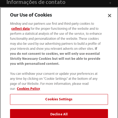
Informações de contato
Our Use of Cookies
Mindray and our partners use first and third-party cookies to
collect data
for the proper functioning of the website and to
perform a statistical analysis of the use of the service, to enhance
functionality and personalization of the website. These cookies
may also be used by our advertising partners to build a profile of
your interests and show you relevant adverts on other sites.
If
you do not consent to cookies, we will only use essential
Strictly Necessary Cookies but will not be able to provide
you with personalised content.
SAC: 0800 0202 841
You can withdraw your consent or update your preferences at
any time by clicking on "Cookie Settings" at the bottom of any
sac.br@mindray.com
page of our Website. For more information, please read
our:
Cookies Policy
Termos de Uso
｜
Mapa do site
｜
Aviso de cookies
｜
Cookies Settings
Aviso de Privacidade
｜
Hotline de conformidade
Decline All
Mindray do Brasil – Comércio e Distribuição de