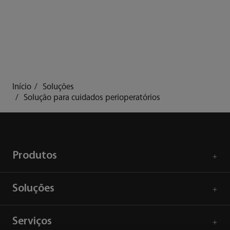
do sistema de
anestesia A9 da
Mindray
Início
Soluções
Solução para cuidados perioperatórios
Produtos
Soluções
Serviços