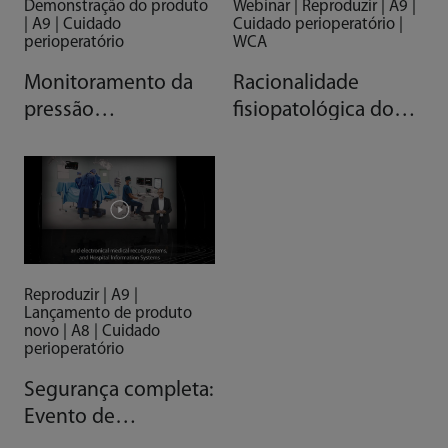
Webinar | Reproduzir | A9 |
Demonstração do produto
Cuidado perioperatório |
| A9 | Cuidado
WCA
perioperatório
Racionalidade
Monitoramento da
fisiopatológica do
pressão
uso de HFNT em
transpulmonar no
ambientes
sistema de anestesia
perioperatórios
A9
Reproduzir | A9 |
Lançamento de produto
novo | A8 | Cuidado
perioperatório
Segurança completa:
Evento de
lançamento global