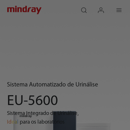
mindray
search
login
Menu
Sistema Automatizado de Urinálise
EU-5600
Sistema Integrado de Urinálise,
Id
e
a
l
para os laboratórios