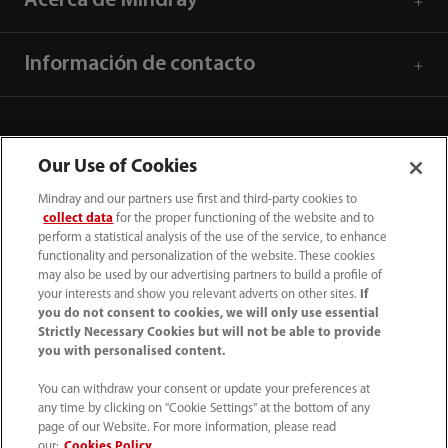
Acerca de Mindray
Información de contacto
Our Use of Cookies
Mindray and our partners use first and third-party cookies to
collect data
for the proper functioning of the website and to
perform a statistical analysis of the use of the service, to enhance
functionality and personalization of the website. These cookies
may also be used by our advertising partners to build a profile of
your interests and show you relevant adverts on other sites.
If
you do not consent to cookies, we will only use essential
52 55 5661 9450
Strictly Necessary Cookies but will not be able to provide
you with personalised content.
intl-market@mindray.com
You can withdraw your consent or update your preferences at
any time by clicking on "Cookie Settings" at the bottom of any
Condiciones de uso
｜
Mapa del sitio
｜
Aviso cookies
｜
page of our Website. For more information, please read
Aviso de privacidad
｜
Línea de atención telefónica
｜
our:
Cookies Policy