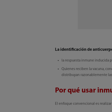
La identificación de anticuerp
la respuesta inmune inducida po
Quienes reciben la vacuna, cono
distribuyan razonablemente las 
Por qué usar in
El enfoque convencional es realizar