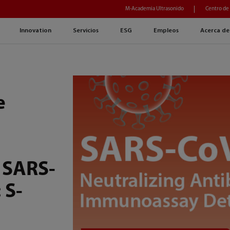
M-Academia Ultrasonido
Centro de
Innovation
Servicios
ESG
Empleos
Acerca de
e
l SARS-
 S-