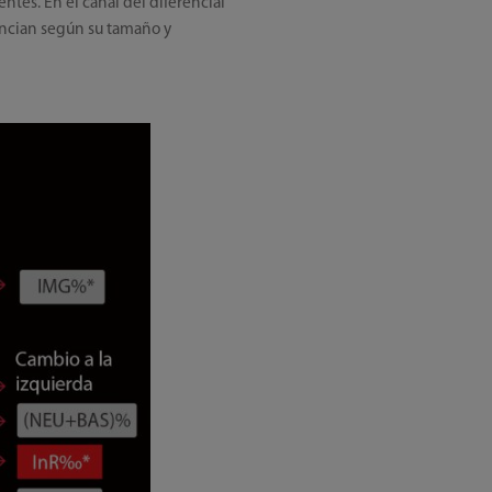
tes. En el canal del diferencial
rencian según su tamaño y