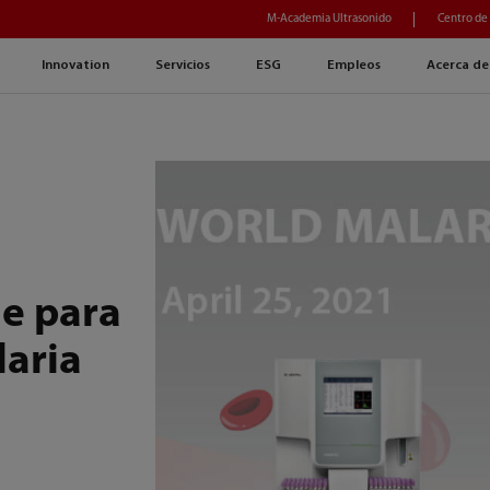
M-Academia Ultrasonido
Centro de
Innovation
Servicios
ESG
Empleos
Acerca de
le para
laria