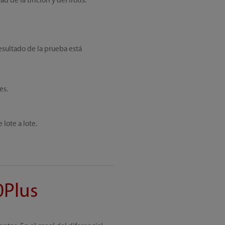
d de la tinción y del frotis.
esultado de la prueba está
es.
lote a lote.
0Plus