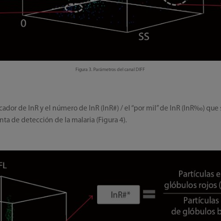
Figura 3. Parámetros del canal DIFF
ador de InR y el número de InR (InR#) / el “por mil” de InR (InR‰) qu
a de detección de la malaria (Figura 4).