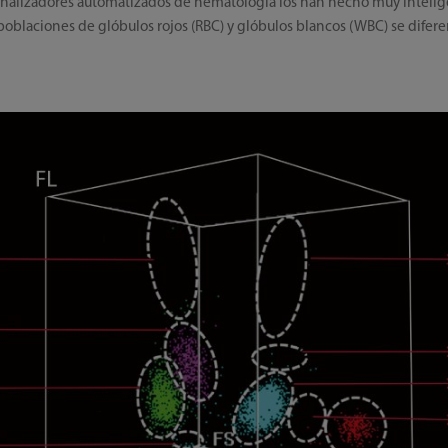
 analizadores automatizados de hematología los han hecho muy inteligen
poblaciones de glóbulos rojos (RBC) y glóbulos blancos (WBC) se dife