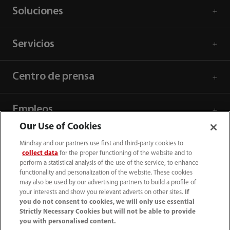
Soluciones
Servicios
Centro de prensa
Empleos
Our Use of Cookies
Acerca de Mindray
Mindray and our partners use first and third-party cookies to
collect data
for the proper functioning of the website and to
perform a statistical analysis of the use of the service, to enhance
functionality and personalization of the website. These cookies
Información de contacto
may also be used by our advertising partners to build a profile of
your interests and show you relevant adverts on other sites.
If
you do not consent to cookies, we will only use essential
Strictly Necessary Cookies but will not be able to provide
you with personalised content.