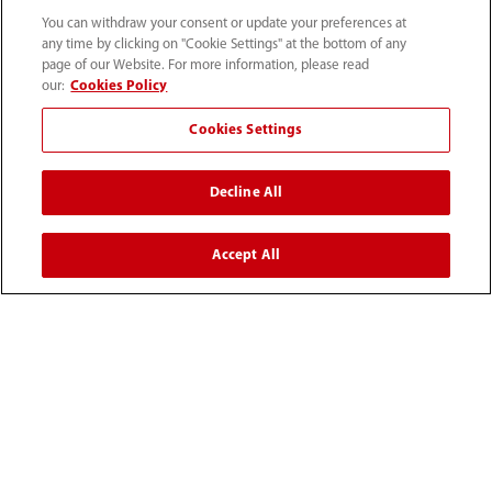
You can withdraw your consent or update your preferences at
any time by clicking on "Cookie Settings" at the bottom of any
page of our Website. For more information, please read
our:
Cookies Policy
Cookies Settings
52 55 5661 9450
Decline All
intl-market@mindray.com
Accept All
Condiciones de uso
｜
Mapa del sitio
｜
Aviso cookies
｜
Aviso de privacidad
｜
Línea de atención telefónica
｜
Contáctenos
Mindray Headquarters, Mindray Building, Keji 12th Road
South, High-tech Industrial Park, Nanshan, Shenzhen
518057, P. R. China.