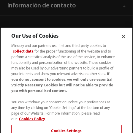
Información de contacto
Our Use of Cookies
Mindray and our partners use first and third-party cookies to
collect data
for the proper functioning of the website and to
perform a statistical analysis of the use of the service, to enhance
functionality and personalization of the website. These cookies
may also be used by our advertising partners to build a profile of
your interests and show you relevant adverts on other sites.
If
you do not consent to cookies, we will only use essential
52 55 5661 9450
Strictly Necessary Cookies but will not be able to provide
you with personalised content.
intl-market@mindray.com
You can withdraw your consent or update your preferences at
any time by clicking on "Cookie Settings" at the bottom of any
Condiciones de uso
｜
Mapa del sitio
｜
Aviso cookies
｜
page of our Website. For more information, please read
Aviso de privacidad
｜
Línea de atención telefónica
｜
our:
Cookies Policy
Contáctenos
Cookies Settings