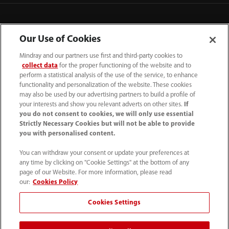
Our Use of Cookies
Mindray and our partners use first and third-party cookies to
collect data
for the proper functioning of the website and to
perform a statistical analysis of the use of the service, to enhance
functionality and personalization of the website. These cookies
may also be used by our advertising partners to build a profile of
your interests and show you relevant adverts on other sites.
If
you do not consent to cookies, we will only use essential
52 55 5661 9450
Strictly Necessary Cookies but will not be able to provide
you with personalised content.
intl-market@mindray.com
You can withdraw your consent or update your preferences at
any time by clicking on "Cookie Settings" at the bottom of any
Condiciones de uso
｜
Mapa del sitio
｜
Aviso cookies
｜
page of our Website. For more information, please read
Aviso de privacidad
｜
Línea de atención telefónica
｜
our:
Cookies Policy
Contáctenos
Cookies Settings
Mindray Headquarters, Mindray Building, Keji 12th Road