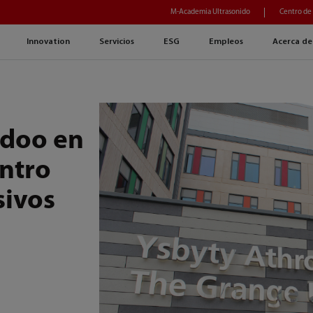
M-Academia Ultrasonido
Centro de
Innovation
Servicios
ESG
Empleos
Acerca de
adoo en
ntro
sivos