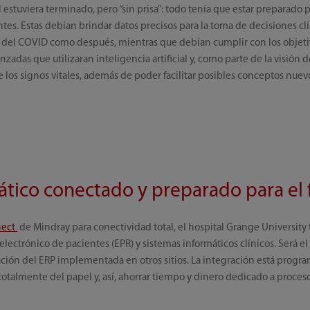
estuviera terminado, pero “sin prisa”: todo tenía que estar preparado pa
es. Estas debían brindar datos precisos para la toma de decisiones clí
sis del COVID como después, mientras que debían cumplir con los objetiv
zadas que utilizaran inteligencia artificial y, como parte de la visión 
 los signos vitales, además de poder facilitar posibles conceptos nue
ático conectado y preparado para el 
nect
de Mindray para conectividad total, el hospital Grange University 
electrónico de pacientes (EPR) y sistemas informáticos clínicos. Será e
tegración del ERP implementada en otros sitios. La integración está pro
 totalmente del papel y, así, ahorrar tiempo y dinero dedicado a proces