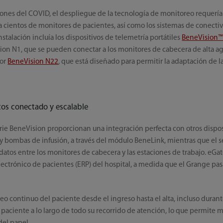
iones del COVID, el despliegue de la tecnología de monitoreo requería
a cientos de monitores de pacientes, así como los sistemas de conectiv
stalación incluía los dispositivos de telemetría portátiles
BeneVision
ion N1, que se pueden conectar a los monitores de cabecera de alta 
tor
BeneVision N22
, que está diseñado para permitir la adaptación de la
tos conectado y escalable
erie BeneVision proporcionan una integración perfecta con otros dispo
 y bombas de infusión, a través del módulo BeneLink, mientras que el 
datos entre los monitores de cabecera y las estaciones de trabajo. eG
lectrónico de pacientes (ERP) del hospital, a medida que el Grange pasa 
o continuo del paciente desde el ingreso hasta el alta, incluso durante
paciente a lo largo de todo su recorrido de atención, lo que permite me