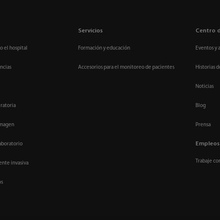
Servicios
Centro 
o el hospital
Formación y educación
Eventos y 
ncias
Accesorios para el monitoreo de pacientes
Historias d
Noticias
ratoria
Blog
imagen
Prensa
Empleos
aboratorio
Trabaje co
nte invasiva
os