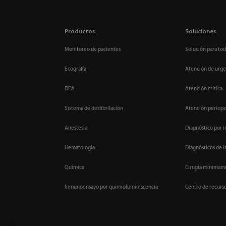
Productos
Soluciones
Monitoreo de pacientes
Solución para tod
Ecografía
Atención de urge
DEA
Atención crítica
Sistema de desfibrilación
Atención periope
Anestesia
Diagnóstico por 
Hematología
Diagnósticos de l
Química
Cirugía mínimame
Inmunoensayo por quimioluminiscencia
Centro de recurs