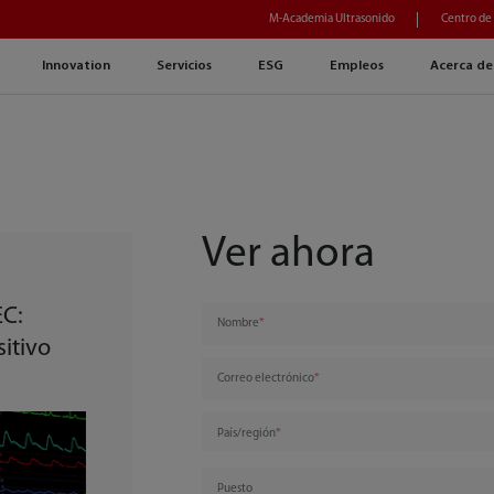
M-Academia Ultrasonido
Centro de
Innovation
Servicios
ESG
Empleos
Acerca de
Ver ahora
EC:
Nombre
itivo
Correo electrónico
País/región
Puesto