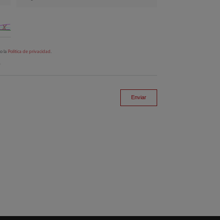
to la
Política de privacidad
.
.
Enviar