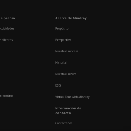
de prensa
Acerca de Mindray
actividades
Propósito
e clientes
Perspectiva
Nuestra Empresa
Historial
Nuestra Culture
ESG
n nosotros
Virtual Tour with Mindray
Información de
contacto
Contáctenos