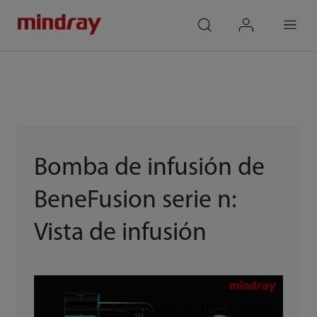
mindray
search
login
Menu
Bomba de infusión de
BeneFusion serie n:
Vista de infusión