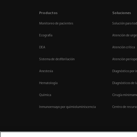
Productos
Soluciones
Monitoreo de pacientes
Solución para tod
Ecografía
Atención de urge
DEA
Atención crítica
Sistema de desfibrilación
Atención periope
Anestesia
Diagnóstico por 
Hematología
Diagnósticos de l
Química
Cirugía mínimame
Inmunoensayo por quimioluminiscencia
Centro de recurs