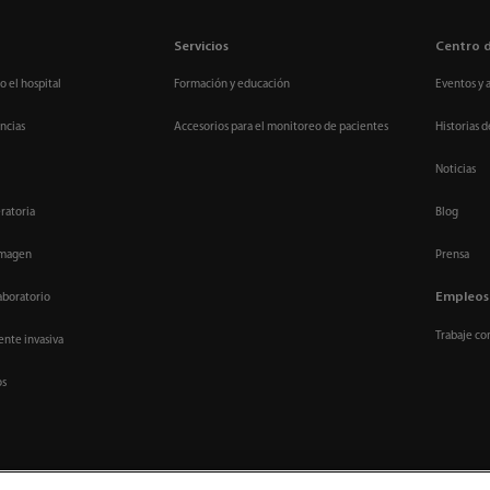
Servicios
Centro 
o el hospital
Formación y educación
Eventos y 
ncias
Accesorios para el monitoreo de pacientes
Historias d
Noticias
ratoria
Blog
imagen
Prensa
Empleos
aboratorio
Trabaje co
nte invasiva
os