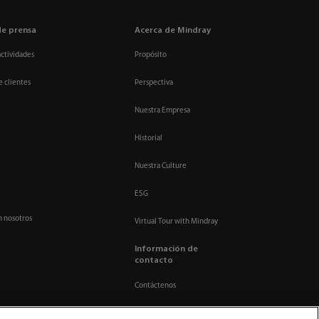
de prensa
Acerca de Mindray
actividades
Propósito
e clientes
Perspectiva
Nuestra Empresa
Historial
Nuestra Culture
ESG
n nosotros
Virtual Tour with Mindray
Información de
contacto
Contáctenos