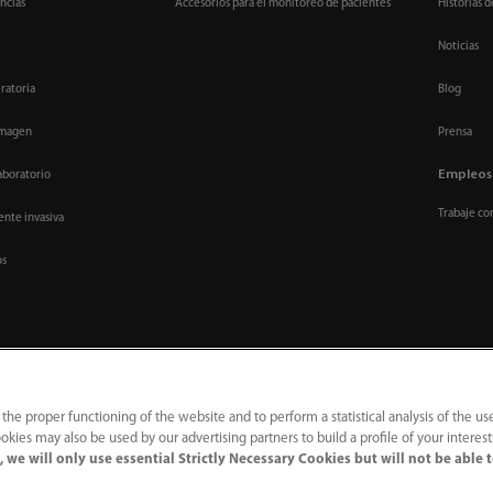
ncias
Accesorios para el monitoreo de pacientes
Historias d
Noticias
ratoria
Blog
imagen
Prensa
Empleos
aboratorio
Trabaje co
nte invasiva
os
 the proper functioning of the website and to perform a statistical analysis of the us
okies may also be used by our advertising partners to build a profile of your interes
 we will only use essential Strictly Necessary Cookies but will not be able 
｜
Línea de atención telefónica
｜
Contáctenos