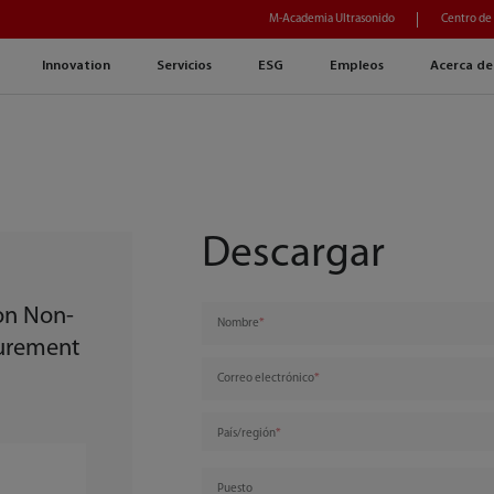
M-Academia Ultrasonido
Centro de
Innovation
Servicios
ESG
Empleos
Acerca de
Descargar
ion Non-
Nombre
surement
Correo electrónico
País/región
Puesto