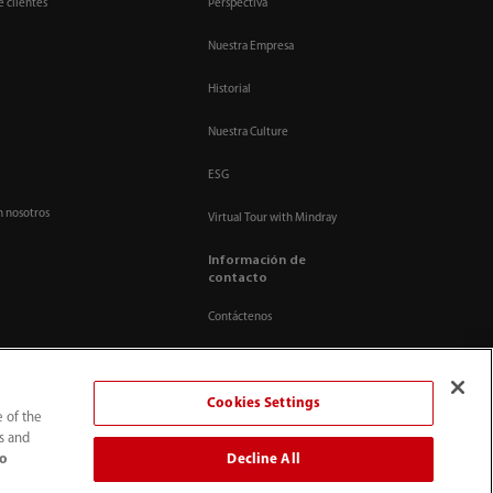
e clientes
Perspectiva
Nuestra Empresa
Historial
Nuestra Culture
ESG
n nosotros
Virtual Tour with Mindray
Información de
contacto
Contáctenos
Cookies Settings
e of the
ts and
Decline All
to