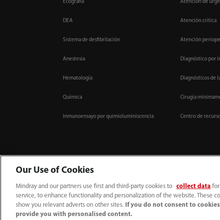
Ecografía
Atención de urge
DEA
Atención crítica
Sistema de desfibrilación
Atención periope
Anestesia
Diagnóstico por 
Hematología
Diagnósticos de l
Química
Cirugía mínimame
Inmunoensayo por quimioluminiscencia
Centro de recurs
Our Use of Cookies
Mindray and our partners use first and third-party cookies to
collect data
for
service, to enhance functionality and personalization of the website. These co
52 55 5661 9450
intl-market@mindray.com
show you relevant adverts on other sites.
If you do not consent to cookies,
provide you with personalised content.
Condiciones de uso
｜
Mapa del sitio
｜
Aviso cookies
｜
Aviso de privacidad