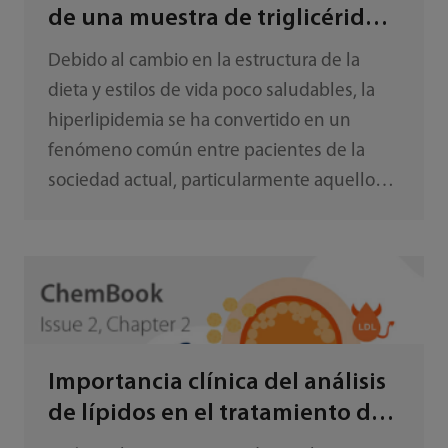
de una muestra de triglicéridos
anormalmente alta
Debido al cambio en la estructura de la
dieta y estilos de vida poco saludables, la
hiperlipidemia se ha convertido en un
fenómeno común entre pacientes de la
sociedad actual, particularmente aquellos
que muestran niveles altos de triglicéridos
(TG) y quilomicrones (CM). Esto también
produce una interferencia considerable en
los análisis bioquímicos. En la práctica
clínica, la interferencia de la lipemia puede
evaluarse mediante el índice sérico y la
Importancia clínica del análisis
concentración de TG.
de lípidos en el tratamiento de
la ERC