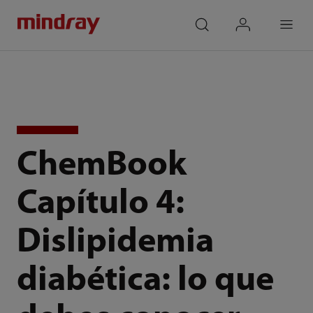
mindray
search
login
Menu
ChemBook
Capítulo 4:
Dislipidemia
diabética: lo que