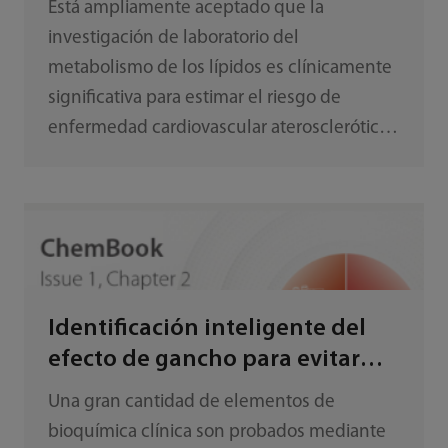
Está ampliamente aceptado que la
investigación de laboratorio del
metabolismo de los lípidos es clínicamente
significativa para estimar el riesgo de
enfermedad cardiovascular aterosclerótica
(ECVA) y guiar la toma de decisiones
terapéuticas. Según lo recomendado por las
Guías de la ESC/EAS de 2019 para el
tratamiento de las dislipidemias, el análisis
de lípidos plasmáticos (p. ej., TG, CT, C-HDL,
C-LDL, apo B, Lp(a), etc.) y el tratamiento
Identificación inteligente del
adecuado son formas significativas para
efecto de gancho para evitar
reducir el riesgo de eventos de ECVA. [1]
resultados bajos falsos
Una gran cantidad de elementos de
bioquímica clínica son probados mediante