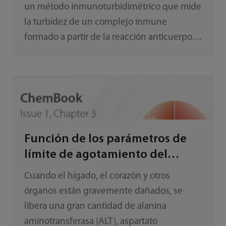
un método inmunoturbidimétrico que mide
la turbidez de un complejo inmune
formado a partir de la reacción anticuerpo-
antígeno. Es inevitable que se produzca un
efecto de gancho en una reacción
anticuerpo-antígeno cuando la
concentración de analito (antígeno)
comienza a exceder la cantidad de
anticuerpo presente en el reactivo.
Función de los parámetros de
límite de agotamiento del
sustrato integrada en el sistema
Cuando el hígado, el corazón y otros
de análisis bioquímico
órganos están gravemente dañados, se
automático de Mindray
libera una gran cantidad de alanina
aminotransferasa (ALT), aspartato