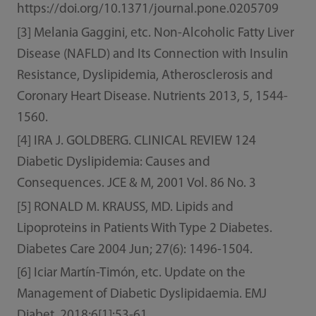
https://doi.org/10.1371/journal.pone.0205709
[3] Melania Gaggini, etc. Non-Alcoholic Fatty Liver
Disease (NAFLD) and Its Connection with Insulin
Resistance, Dyslipidemia, Atherosclerosis and
Coronary Heart Disease. Nutrients 2013, 5, 1544-
1560.
[4] IRA J. GOLDBERG. CLINICAL REVIEW 124
Diabetic Dyslipidemia: Causes and
Consequences. JCE & M, 2001 Vol. 86 No. 3
[5] RONALD M. KRAUSS, MD. Lipids and
Lipoproteins in Patients With Type 2 Diabetes.
Diabetes Care 2004 Jun; 27(6): 1496-1504.
[6] Iciar Martín-Timón, etc. Update on the
Management of Diabetic Dyslipidaemia. EMJ
Diabet. 2018;6[1]:53-61.