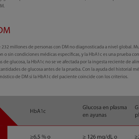
DM.
 DM
232 millones de personas con DM no diagnosticada a nivel global. Muc
n o sin condiciones médicas específicas, y la HbA1c es una prueba co
as de glucosa, la HbA1c no se ve afectada por la ingesta reciente de ali
cantidades de glucosa antes de la prueba. Con la ayuda del historial mé
nóstico de DM si la HbA1c del paciente coincide con los criterios.