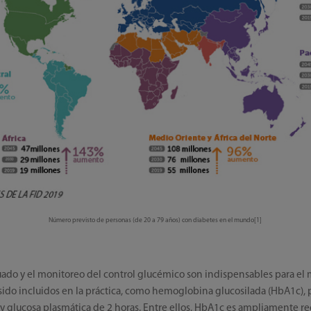
Número previsto de personas (de 20 a 79 años) con diabetes en el mundo[1]
cuado y el monitoreo del control glucémico son indispensables para el
sido incluidos en la práctica, como hemoglobina glucosilada (HbA1c), 
 y glucosa plasmática de 2 horas. Entre ellos, HbA1c es ampliamente