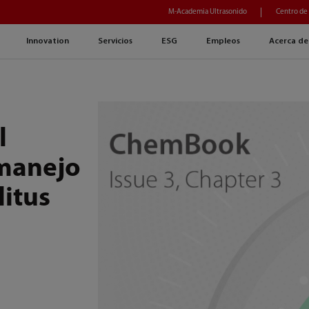
M-Academia Ultrasonido
Centro de
Innovation
Servicios
ESG
Empleos
Acerca de
l
 manejo
litus