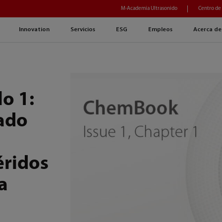
M-Academia Ultrasonido
Centro de
Innovation
Servicios
ESG
Empleos
Acerca de
o 1:
tado
éridos
a