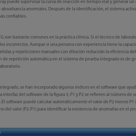
ay puede supervisar la curva de reacción en tiempo real y generar un 
 absorbancia anormales. Después de la identificación, el sistema activa
ás confiables.
G son bastante comunes en la práctica clínica. Si el técnico de labora
dos incorrectos. Aunque si una persona con experiencia tiene la capac
etidas y repeticiones manuales con dilución reducirán la eficiencia del t
n de repetición automática en el sistema de prueba integrado es de gr
laboratorio.
integrado, se han incorporado algunos índices en el software que ayuda
a interfaz del software de la figura 3, P1 y P2 se refieren al número de
. El software puede calcular automáticamente el valor de P2 menos P1 (
del valor (P2-P1) para identificar la existencia de anomalías en el pr