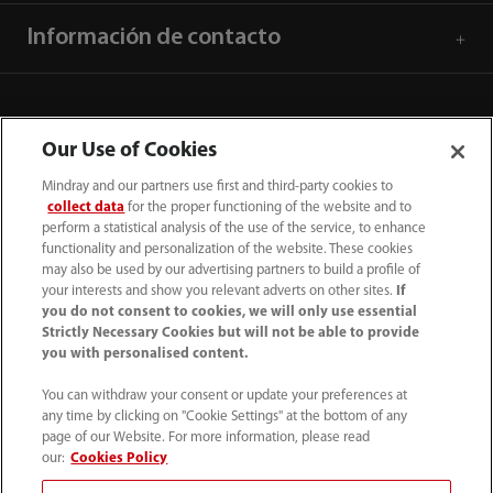
Información de contacto
Our Use of Cookies
Mindray and our partners use first and third-party cookies to
collect data
for the proper functioning of the website and to
perform a statistical analysis of the use of the service, to enhance
functionality and personalization of the website. These cookies
may also be used by our advertising partners to build a profile of
your interests and show you relevant adverts on other sites.
If
you do not consent to cookies, we will only use essential
52 55 5661 9450
Strictly Necessary Cookies but will not be able to provide
you with personalised content.
intl-market@mindray.com
You can withdraw your consent or update your preferences at
any time by clicking on "Cookie Settings" at the bottom of any
Condiciones de uso
｜
Mapa del sitio
｜
Aviso cookies
｜
page of our Website. For more information, please read
Aviso de privacidad
｜
Línea de atención telefónica
｜
our:
Cookies Policy
Contáctenos