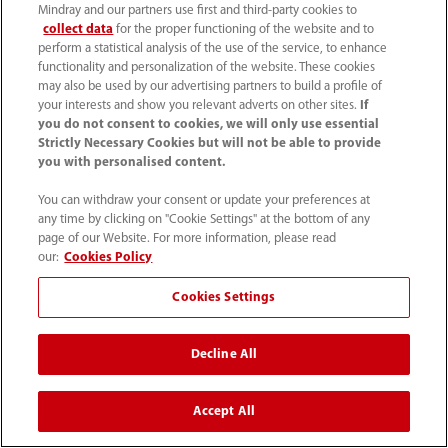
Mindray and our partners use first and third-party cookies to
Productos
collect data
for the proper functioning of the website and to
perform a statistical analysis of the use of the service, to enhance
functionality and personalization of the website. These cookies
Soluciones
may also be used by our advertising partners to build a profile of
your interests and show you relevant adverts on other sites.
If
you do not consent to cookies, we will only use essential
Servicios
Strictly Necessary Cookies but will not be able to provide
you with personalised content.
You can withdraw your consent or update your preferences at
Centro de prensa
any time by clicking on "Cookie Settings" at the bottom of any
page of our Website. For more information, please read
our:
Cookies Policy
Empleos
Cookies Settings
Acerca de Mindray
Decline All
Información de contacto
Accept All