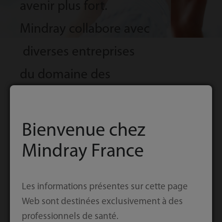
avenir plus fort.
Mindray collabore avec
diverses entreprises
du domaine des
systèmes de santé, ce
qui lui permet de se
Bienvenue chez
connecter à différentes
Mindray France
solutions HIT et d'offrir
Les informations présentes sur cette page
plus de
Web sont destinées exclusivement à des
choix aux clients.
professionnels de santé.
Accueil
Solutions