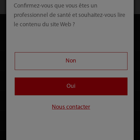
Solution pour l'ensemble de l'hôpital
Partenariat
Confirmez-vous que vous êtes un
professionnel de santé et souhaitez-vous lire
le contenu du site Web ?
Produits
Solutions
Non
Services
Oui
Centre de presse
Nous contacter
Carrières