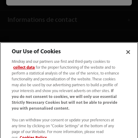
À propos de nous
Informations de contact
Our Use of Cookies
Mindray and our partners use first and third-party cookies to
collect data
for the proper functioning of the website and to
perform a statistical analysis of the use of the service, to enhance
functionality and personalization of the website. These cookies
may also be used by our advertising partners to build a profile of
your interests and show you relevant adverts on other sites.
If
you do not consent to cookies, we will only use essential
(33-1) 4513 9150
Strictly Necessary Cookies but will not be able to provide
you with personalised content.
sav@mindray.com
You can withdraw your consent or update your preferences at
any time by clicking on "Cookie Settings" at the bottom of any
Conditions d'utilisation
｜
Site Map
｜
page of our Website. For more information, please read
Avis sur les cookies
｜
Avis de confidentialité
｜
our:
Cookies Policy