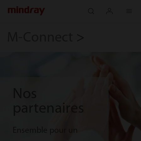
mindray
search
login
Menu
M-Connect
>
Nos
partenaires
Ensemble pour un