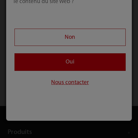
le contenu du site Web ?
client dans le cadre de ces projets.
Par ailleurs, le travail d'équipe étroit et
l'implication des clients sont la clé de la réussite
Non
de ces projets, ce qui garantit que chaque
caractéristique technique contribue à
l'amélioration de la productivité, de la qualité et
Oui
de l'efficacité des services médicaux.
Nous contacter
Accueil
Services
Pour de grands projets
Produits