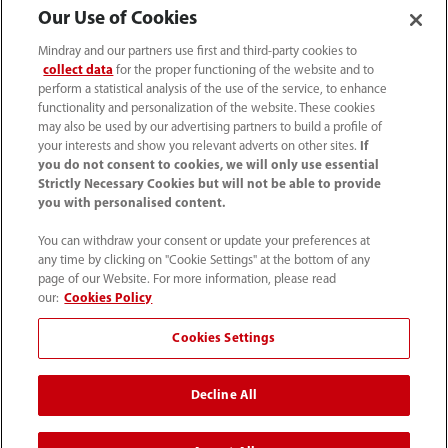
Our Use of Cookies
Mindray and our partners use first and third-party cookies to
collect data
for the proper functioning of the website and to
perform a statistical analysis of the use of the service, to enhance
functionality and personalization of the website. These cookies
may also be used by our advertising partners to build a profile of
your interests and show you relevant adverts on other sites.
If
you do not consent to cookies, we will only use essential
(33-1) 4513 9150
Strictly Necessary Cookies but will not be able to provide
you with personalised content.
sav@mindray.com
You can withdraw your consent or update your preferences at
any time by clicking on "Cookie Settings" at the bottom of any
Conditions d'utilisation
｜
Site Map
｜
page of our Website. For more information, please read
Avis sur les cookies
｜
Avis de confidentialité
｜
our:
Cookies Policy
Contactez-nous
｜
Cookies Settings
Signalements et traitements des alertes
Decline All
© 2026 Shenzhen Mindray Bio-Medical Electronics Co.,
Ltd. Tous droits réservés.