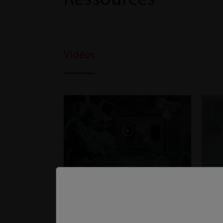
Ressources
Vidéos
Coopérer | BeneHeart D6 | A7 | Unité de soins intensifs | A5 | A8 |
BeneHeart 
A9 | Soins périopératoires
Nouve
Fiabilité
BeneH