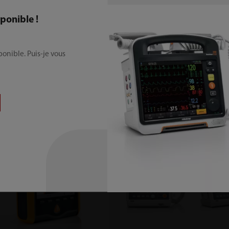
Bienvenue chez Mindray France
sponible !
Les informations présentes sur cette page Web sont destinées
onible. Puis-je vous
exclusivement à des professionnels de santé.
Confirmez-vous que vous êtes un professionnel de santé et
souhaitez-vous lire le contenu du site Web ?
Nous contacter
Non
Oui