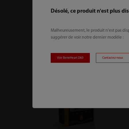
Désolé, ce produit n'est plus di
Malheureusement, le produit n'est pas disp
Produits connexes
suggérer de voir notre dernier modèle :
Voir BeneHeart D60
Contactez-nous