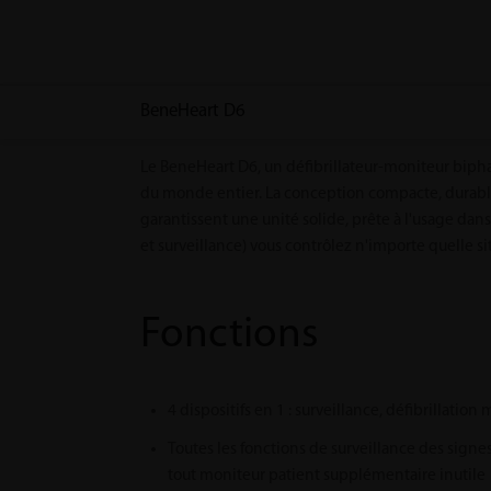
BeneHeart D6
Le BeneHeart D6, un défibrillateur-moniteur bipha
du monde entier. La conception compacte, durable
garantissent une unité solide, prête à l'usage da
et surveillance) vous contrôlez n'importe quelle si
Fonctions
4 dispositifs en 1 : surveillance, défibrillatio
Toutes les fonctions de surveillance des signe
tout moniteur patient supplémentaire inutile