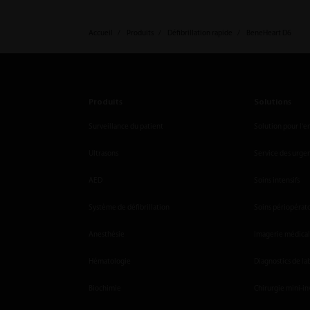
Accueil
Produits
Défibrillation rapide
BeneHeart D6
Produits
Solutions
Surveillance du patient
Solution pour l'e
Ultrasons
Service des urge
AED
Soins intensifs
Système de défibrillation
Soins périopérat
Anesthésie
Imagerie médica
Hématologie
Diagnostics de la
Biochimie
Chirurgie mini-in