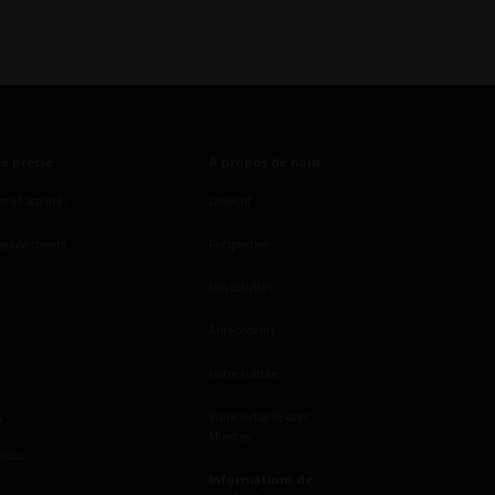
e presse
À propos de nous
 et activités
Objectif
s de clients
Perspective
Nos activités
Antécédents
Notre culture
s
Visite virtuelle avec
Mindray
-nous
Informations de