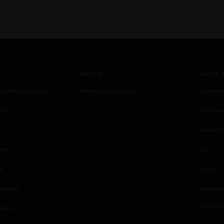
Services
Centre d
nsemble de l'hôpital
Formation et éducation
Événements
nces
Témoignage
Actualités
oires
Blog
le
Presse
Carrière
boratoire
Rejoignez
vasive