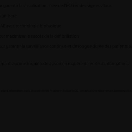
 garantir la visualisation aisée de l'ECG et des signes vitaux
 utilisere
 DAE avec technologie biphasique
ur maximiser le succès de la défibrillation
our garantir la surveillance continue et de longue durée des patients a
rmant, aucune inquiétude à avoir en matière de perte d'informations
r plus d'informations sur la disponibilité de Masimo et Nellcor SpO2, contactez votre représentant commercial loca