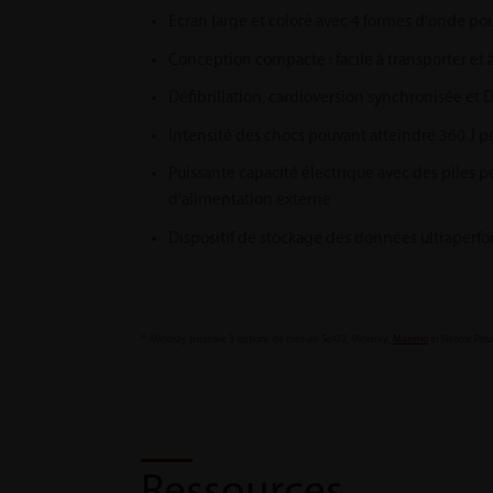
Ecran large et coloré avec 4 formes d'onde pour
Conception compacte : facile à transporter et à
Défibrillation, cardioversion synchronisée et
Intensité des chocs pouvant atteindre 360 J po
Puissante capacité électrique avec des piles p
d'alimentation externe
Dispositif de stockage des données ultraperfo
* Mindray propose 3 options de mesure SpO2, Mindray,
Masimo
et Nellcor. Pou