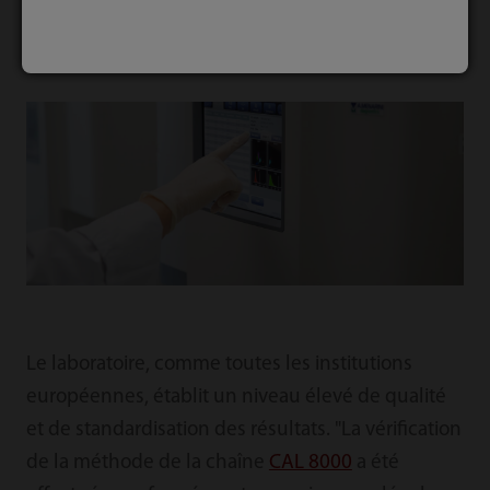
8000 aide le laboratoire à rationaliser le flux de travail et
à améliorer l'efficacité des tests hématologiques.
Le laboratoire, comme toutes les institutions
européennes, établit un niveau élevé de qualité
et de standardisation des résultats. "La vérification
de la méthode de la chaîne
CAL 8000
a été