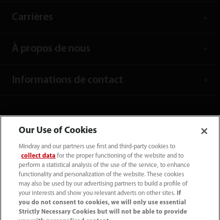
Carrières
À propos de nous
Informations de contact
Our Use of Cookies
Mindray and our partners use first and third-party cookies to
collect data
for the proper functioning of the website and to
perform a statistical analysis of the use of the service, to enhance
functionality and personalization of the website. These cookies
may also be used by our advertising partners to build a profile of
your interests and show you relevant adverts on other sites.
If
you do not consent to cookies, we will only use essential
(33-1) 4513 9150
Strictly Necessary Cookies but will not be able to provide