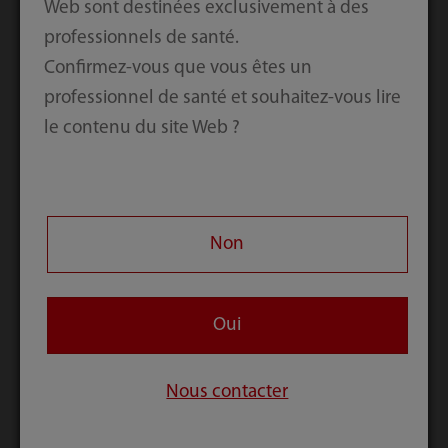
Web sont destinées exclusivement à des
automatiques d'hématologie BC-6800 et
professionnels de santé.
un
automate SC-120
, a prouvé sa robustesse et
Confirmez-vous que vous êtes un
sa fiabilité depuis son installation, a déclaré le Dr
professionnel de santé et souhaitez-vous lire
Dubosc. "Notre personnel s'est adapté très
le contenu du site Web ?
rapidement à cette nouvelle technologie", a-t-elle
ajouté.
Non
Oui
Nous contacter
L'introduction de la ligne d'analyse cellulaire Mindray CAL