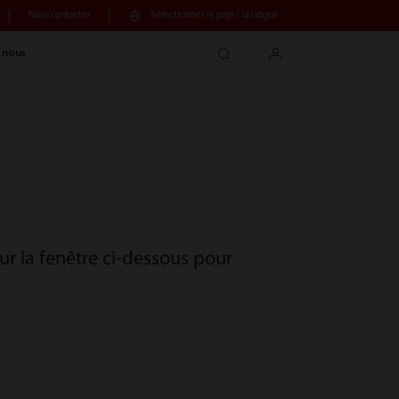
Nous contacter
Sélectionner le pays / la langue
search
login
 nous
sur la fenêtre ci-dessous pour