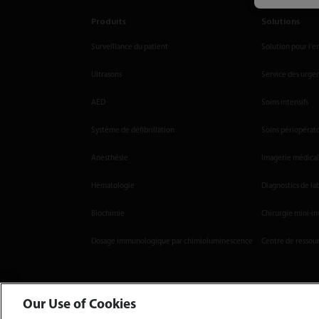
Produits
Solutions
Surveillance du patient
Solution pour l'e
Ultrasons
Service des urge
AED
Soins intensifs
Système de défibrillation
Soins périopérat
Anesthésie
Imagerie médica
Hématologie
Diagnostics de la
Biochimie
Chirurgie mini-in
Dosage immunologique par chimioluminescence
Centre de ressou
Our Use of Cookies