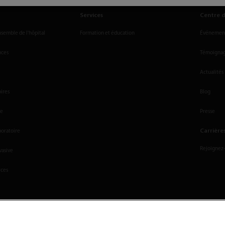
Services
Centre d
nsemble de l'hôpital
Formation et éducation
Événements
nces
Témoignage
Actualités
oires
Blog
le
Presse
Carrière
boratoire
Rejoignez
vasive
rces