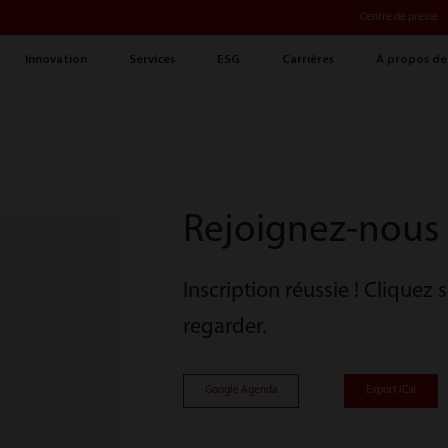
Centre de presse
Innovation
Services
ESG
Carrières
À propos de
Rejoignez-nous
Inscription réussie ! Cliquez 
regarder.
Google Agenda
Export iCal