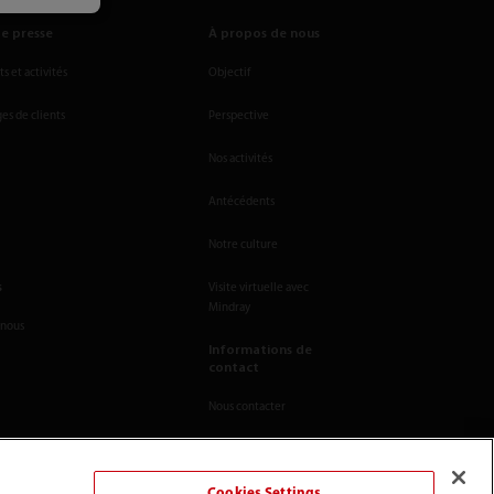
e presse
À propos de nous
 et activités
Objectif
s de clients
Perspective
Nos activités
Antécédents
Notre culture
s
Visite virtuelle avec
Mindray
-nous
Informations de
contact
Nous contacter
Cookies Settings