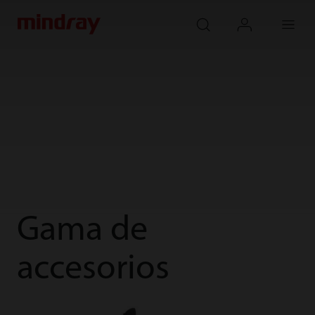
mindray
search
login
Menu
Gama de
accesorios