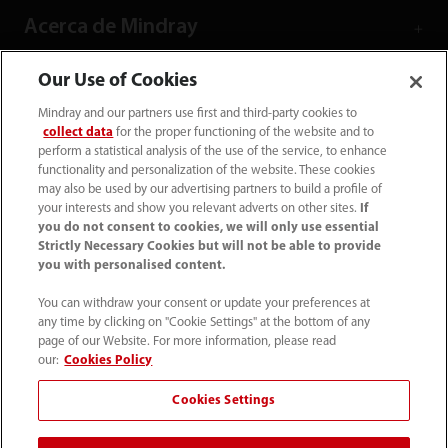
Acerca de Mindray
Our Use of Cookies
Información de contacto
Mindray and our partners use first and third-party cookies to
collect data
for the proper functioning of the website and to
perform a statistical analysis of the use of the service, to enhance
functionality and personalization of the website. These cookies
may also be used by our advertising partners to build a profile of
your interests and show you relevant adverts on other sites.
If
you do not consent to cookies, we will only use essential
Strictly Necessary Cookies but will not be able to provide
you with personalised content.
You can withdraw your consent or update your preferences at
any time by clicking on "Cookie Settings" at the bottom of any
page of our Website. For more information, please read
Tel: (34-91)392 3754 Fax: (34-91)088 9180
our:
Cookies Policy
info.es@mindray.com
Cookies Settings
Condiciones de uso
｜
Mapa del sitio
｜