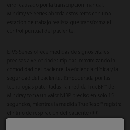
error causado por la transcripción manual.
Mindray VS Series aborda estos retos con una
estación de trabajo realista que transforma el
control puntual del paciente.
El VS Series ofrece medidas de signos vitales
precisas a velocidades rápidas, maximizando la
comodidad del paciente, la eficiencia clínica y la
seguridad del paciente. Empoderada por las
tecnologías patentadas, la medida TrueBP™ de
Mindray toma un valor NIBP preciso en solo 15
segundos, mientras la medida TrueResp™ registra
el ritmo de respiración del paciente (RR)
automáticamente desde el sensor táctil SpO2.