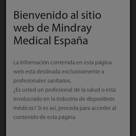
Con una vibrante pantalla táctil de 10,1″ que
Bienvenido al sitio
admite intercambio y conmutación entre
web de Mindray
parámetros, perfiles de flujo de trabajo y
Medical España
herramientas de evaluación, la VS 9 permite un
rango flexible y totalmente personalizable de
perfiles de observación para encajar con
La información contenida en esta página
diferentes grupos de pacientes, departamentos y
web está destinada exclusivamente a
tareas clínicas, consolidando y agilizando las
profesionales sanitarios.
evaluaciones en la cama.
¿Es usted un profesional de la salud o está
involucrado en la industria de dispositivos
médicos? Si es así, proceda para acceder al
contenido de esta página.