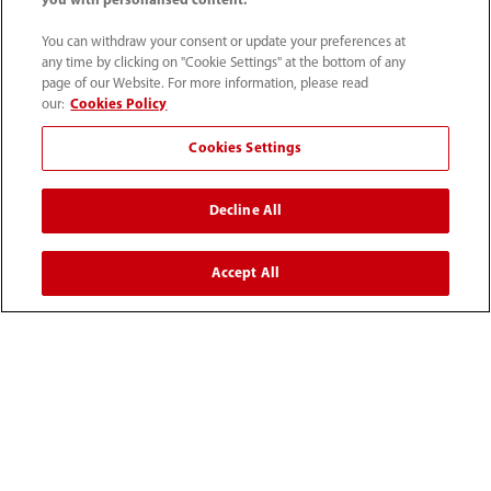
you with personalised content.
You can withdraw your consent or update your preferences at
any time by clicking on "Cookie Settings" at the bottom of any
page of our Website. For more information, please read
our:
Cookies Policy
Tel: (34-91)392 3754 Fax: (34-91)088 9180
Cookies Settings
info.es@mindray.com
Decline All
Condiciones de uso
｜
Mapa del sitio
｜
Aviso sobre las cookies
｜
Aviso de privacidad
｜
Accept All
Sistema Interno de Información
©2026 Shenzhen Mindray Bio-Medical Electronics Co., Ltd.
Todos los derechos reservados.
Los productos sanitarios arriba indicados son conformes
con la legislación vigente.