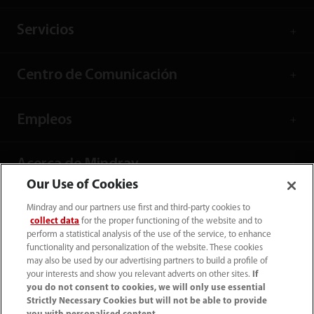
Servicios
Centro de Comunicación
Empleos
Acerca de Mindray
Our Use of Cookies
Información de contacto
Mindray and our partners use first and third-party cookies to
collect data
for the proper functioning of the website and to
perform a statistical analysis of the use of the service, to enhance
functionality and personalization of the website. These cookies
may also be used by our advertising partners to build a profile of
your interests and show you relevant adverts on other sites.
If
you do not consent to cookies, we will only use essential
Strictly Necessary Cookies but will not be able to provide