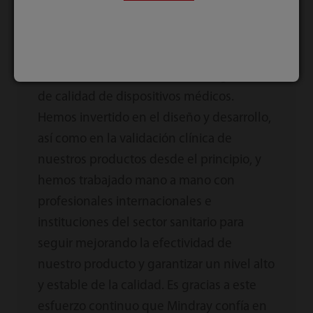
de productos y del sistema de gestión de
la calidad. El desarrollo de productos de
Mindray cumple íntegramente con la
norma ISO 13485 del sistema de gestión
de calidad de dispositivos médicos.
Hemos invertido en el diseño y desarrollo,
así como en la validación clínica de
nuestros productos desde el principio, y
hemos trabajado mano a mano con
profesionales internacionales e
instituciones del sector sanitario para
seguir mejorando la efectividad de
nuestro producto y garantizar un nivel alto
y estable de la calidad. Es gracias a este
esfuerzo continuo que Mindray confía en