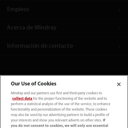
Empleos
Acerca de Mindray
Información de contacto
Our Use of Cookies
Mindray and our partners use first and third-party cookies to
collect data
for the proper functioning of the website and to
perform a statistical analysis of the use of the service, to enhance
functionality and personalization of the website. These cookies
may also be used by our advertising partners to build a profile of
your interests and show you relevant adverts on other sites.
If
Tel: (34-91)392 3754 Fax: (34-91)088 9180
you do not consent to cookies, we will only use essential