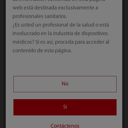
reducción del daño al miocardio.
web está destinada exclusivamente a
profesionales sanitarios.
¿Es usted un profesional de la salud o está
involucrado en la industria de dispositivos
médicos? Si es así, proceda para acceder al
contenido de esta página.
No
Si
Estas certificaciones validan de verdad el
esfuerzo que llevamos realizando durante
años para garantizar un desarrollo sólido
Contáctenos