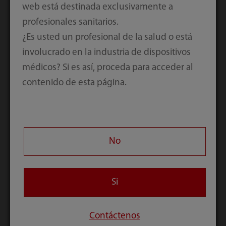
Conectividad de
web está destinada exclusivamente a
profesionales sanitarios.
cabecera: un
¿Es usted un profesional de la salud o está
involucrado en la industria de dispositivos
emparejamiento para
médicos? Si es así, proceda para acceder al
contenido de esta página.
suplir una necesidad
No
El flujo de trabajo en una UC puede optimizarse
mediante la sincronización de datos, lo que
permite al personal médico supervisar el estado
Si
del paciente en cualquier momento y lugar.
Contáctenos