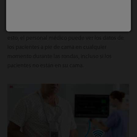
Gracias al sensor inalámbrico, el monitor de
telemetría BeneVision TM80 puede emparejarse
con el monitor BeneVision N Series de Mindray
para sincronizar los datos fácilmente. Debido a
esto, el personal médico puede ver los datos de
los pacientes a pie de cama en cualquier
momento durante las rondas, incluso si los
pacientes no están en su cama.