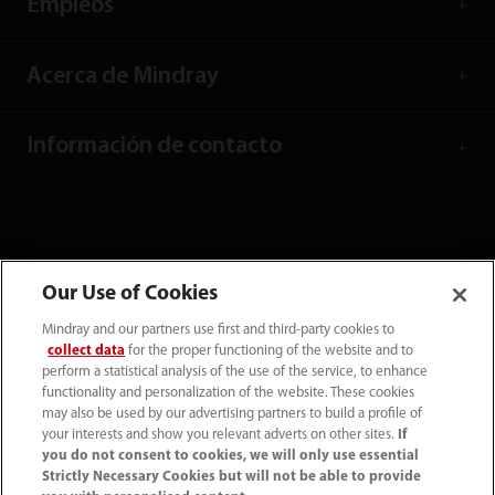
Empleos
Acerca de Mindray
Información de contacto
Our Use of Cookies
Mindray and our partners use first and third-party cookies to
collect data
for the proper functioning of the website and to
perform a statistical analysis of the use of the service, to enhance
functionality and personalization of the website. These cookies
may also be used by our advertising partners to build a profile of
your interests and show you relevant adverts on other sites.
If
Tel: (34-91)392 3754 Fax: (34-91)088 9180
you do not consent to cookies, we will only use essential
Strictly Necessary Cookies but will not be able to provide
info.es@mindray.com